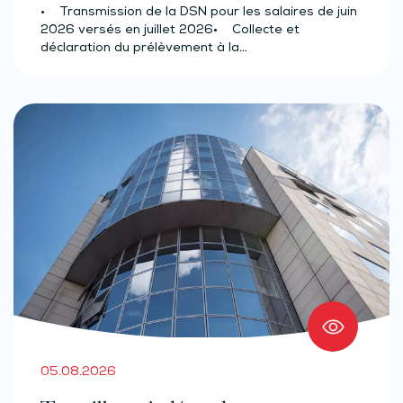
source des salariés et assimilés
• Transmission de la DSN pour les salaires de juin
(effectif d’au moins 50 salariés)
2026 versés en juillet 2026• Collecte et
déclaration du prélèvement à la…
05.08.2026