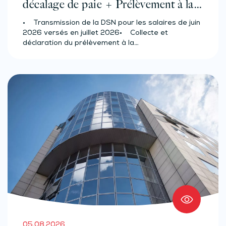
décalage de paie + Prélèvement à la
source des salariés et assimilés
• Transmission de la DSN pour les salaires de juin
(effectif d’au moins 50 salariés)
2026 versés en juillet 2026• Collecte et
déclaration du prélèvement à la…
05.08.2026