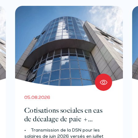
05.08.2026
Cotisations sociales en cas
de décalage de paie +
Prélèvement à la source des
• Transmission de la DSN pour les
salariés et assimilés (effectif
salaires de juin 2026 versés en juillet