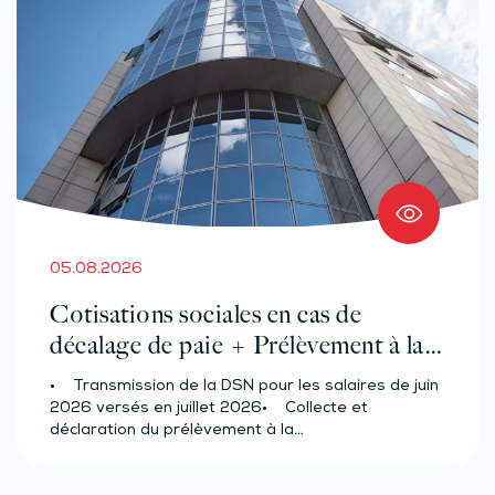
05.08.2026
Cotisations sociales en cas de
décalage de paie + Prélèvement à la
source des salariés et assimilés
• Transmission de la DSN pour les salaires de juin
(effectif d’au moins 50 salariés)
2026 versés en juillet 2026• Collecte et
déclaration du prélèvement à la…