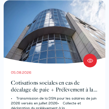
05.08.2026
Cotisations sociales en cas de
décalage de paie + Prélèvement à la
source des salariés et assimilés
• Transmission de la DSN pour les salaires de juin
(effectif d’au moins 50 salariés)
2026 versés en juillet 2026• Collecte et
déclaration du prélèvement à la…