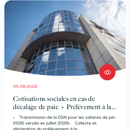
05.08.2026
Cotisations sociales en cas de
décalage de paie + Prélèvement à la
source des salariés et assimilés
• Transmission de la DSN pour les salaires de juin
(effectif d’au moins 50 salariés)
2026 versés en juillet 2026• Collecte et
déclaration du prélèvement à la…