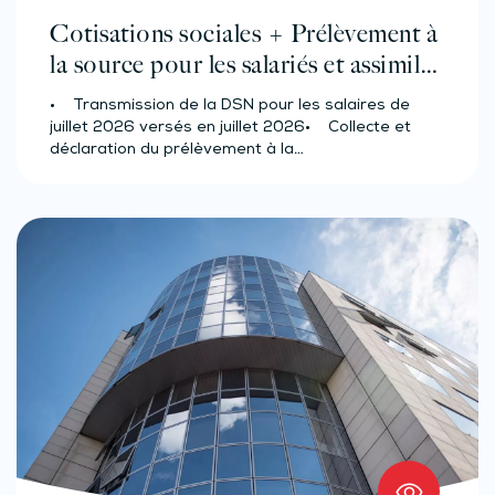
Cotisations sociales + Prélèvement à
la source pour les salariés et assimilés
(effectif d’au moins 50 salariés)
• Transmission de la DSN pour les salaires de
juillet 2026 versés en juillet 2026• Collecte et
déclaration du prélèvement à la…