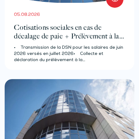
05.08.2026
Cotisations sociales en cas de
décalage de paie + Prélèvement à la
source des salariés et assimilés
• Transmission de la DSN pour les salaires de juin
(effectif d’au moins 50 salariés)
2026 versés en juillet 2026• Collecte et
déclaration du prélèvement à la…