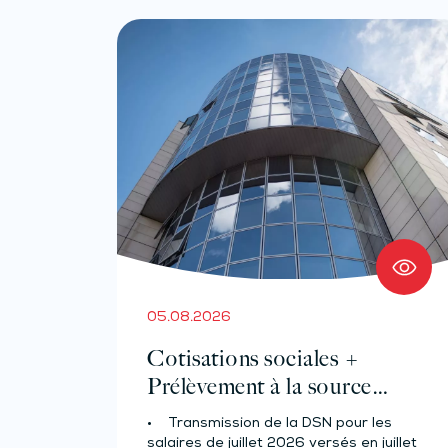
05.08.2026
Cotisations sociales +
Prélèvement à la source
pour les salariés et assimilés
• Transmission de la DSN pour les
(effectif d’au moins 50
salaires de juillet 2026 versés en juillet