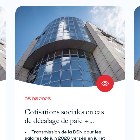
05.08.2026
Cotisations sociales en cas
de décalage de paie +
Prélèvement à la source des
• Transmission de la DSN pour les
salariés et assimilés (effectif
salaires de juin 2026 versés en juillet