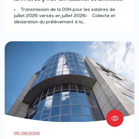
(effectif d’au moins 50 salariés)
• Transmission de la DSN pour les salaires de
juillet 2026 versés en juillet 2026• Collecte et
déclaration du prélèvement à la…
05.08.2026