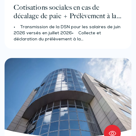
Cotisations sociales en cas de
décalage de paie + Prélèvement à la
source des salariés et assimilés
• Transmission de la DSN pour les salaires de juin
(effectif d’au moins 50 salariés)
2026 versés en juillet 2026• Collecte et
déclaration du prélèvement à la…