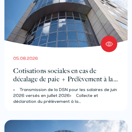
05.08.2026
Cotisations sociales en cas de
décalage de paie + Prélèvement à la
source des salariés et assimilés
• Transmission de la DSN pour les salaires de juin
(effectif d’au moins 50 salariés)
2026 versés en juillet 2026• Collecte et
déclaration du prélèvement à la…