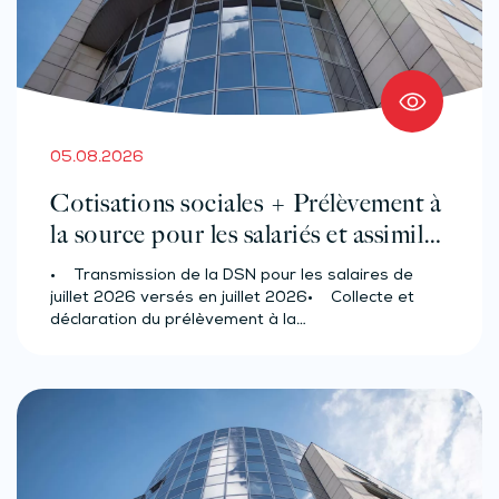
05.08.2026
Cotisations sociales + Prélèvement à
la source pour les salariés et assimilés
(effectif d’au moins 50 salariés)
• Transmission de la DSN pour les salaires de
juillet 2026 versés en juillet 2026• Collecte et
déclaration du prélèvement à la…