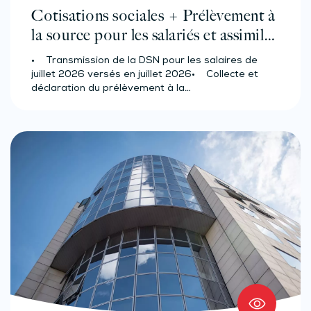
Cotisations sociales + Prélèvement à
la source pour les salariés et assimilés
(effectif d’au moins 50 salariés)
• Transmission de la DSN pour les salaires de
juillet 2026 versés en juillet 2026• Collecte et
déclaration du prélèvement à la…