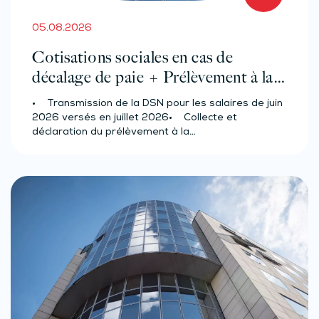
05.08.2026
Cotisations sociales en cas de
décalage de paie + Prélèvement à la
source des salariés et assimilés
• Transmission de la DSN pour les salaires de juin
(effectif d’au moins 50 salariés)
2026 versés en juillet 2026• Collecte et
déclaration du prélèvement à la…