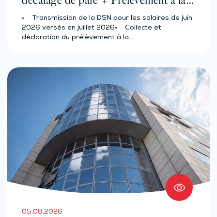
décalage de paie + Prélèvement à la
source des salariés et assimilés
• Transmission de la DSN pour les salaires de juin
(effectif d’au moins 50 salariés)
2026 versés en juillet 2026• Collecte et
déclaration du prélèvement à la…
05.08.2026