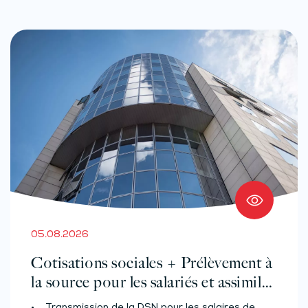
05.08.2026
Cotisations sociales + Prélèvement à
la source pour les salariés et assimilés
(effectif d’au moins 50 salariés)