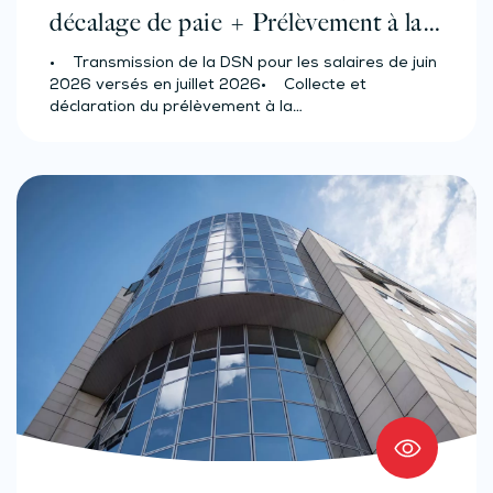
décalage de paie + Prélèvement à la
source des salariés et assimilés
• Transmission de la DSN pour les salaires de juin
(effectif d’au moins 50 salariés)
2026 versés en juillet 2026• Collecte et
déclaration du prélèvement à la…