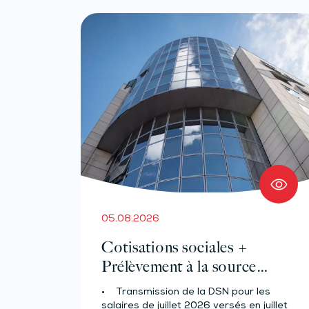
05.08.2026
Cotisations sociales +
Prélèvement à la source
pour les salariés et assimilés
• Transmission de la DSN pour les
(effectif d’au moins 50
salaires de juillet 2026 versés en juillet