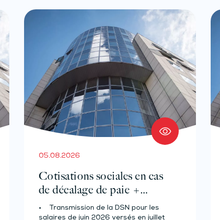
05.08.2026
Cotisations sociales en cas
de décalage de paie +
Prélèvement à la source des
• Transmission de la DSN pour les
salariés et assimilés (effectif
salaires de juin 2026 versés en juillet