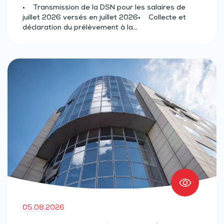
(effectif d’au moins 50 salariés)
• Transmission de la DSN pour les salaires de
juillet 2026 versés en juillet 2026• Collecte et
déclaration du prélèvement à la…
05.08.2026