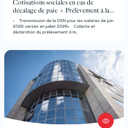
Cotisations sociales en cas de
décalage de paie + Prélèvement à la
source des salariés et assimilés
• Transmission de la DSN pour les salaires de juin
(effectif d’au moins 50 salariés)
2026 versés en juillet 2026• Collecte et
déclaration du prélèvement à la…