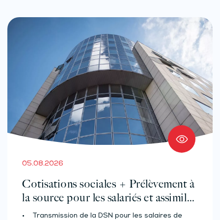
05.08.2026
Cotisations sociales + Prélèvement à
la source pour les salariés et assimilés
(effectif d’au moins 50 salariés)
• Transmission de la DSN pour les salaires de