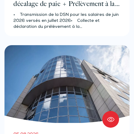
décalage de paie + Prélèvement à la
source des salariés et assimilés
• Transmission de la DSN pour les salaires de juin
(effectif d’au moins 50 salariés)
2026 versés en juillet 2026• Collecte et
déclaration du prélèvement à la…