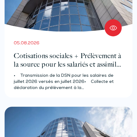
05.08.2026
Cotisations sociales + Prélèvement à
la source pour les salariés et assimilés
(effectif d’au moins 50 salariés)
• Transmission de la DSN pour les salaires de
juillet 2026 versés en juillet 2026• Collecte et
déclaration du prélèvement à la…