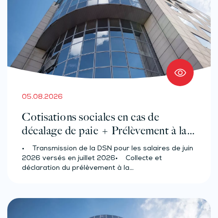
05.08.2026
Cotisations sociales en cas de
décalage de paie + Prélèvement à la
source des salariés et assimilés
• Transmission de la DSN pour les salaires de juin
(effectif d’au moins 50 salariés)
2026 versés en juillet 2026• Collecte et
déclaration du prélèvement à la…