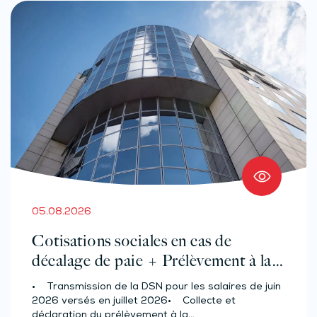
05.08.2026
Cotisations sociales en cas de
décalage de paie + Prélèvement à la
source des salariés et assimilés
• Transmission de la DSN pour les salaires de juin
(effectif d’au moins 50 salariés)
2026 versés en juillet 2026• Collecte et
déclaration du prélèvement à la…