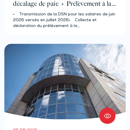
décalage de paie + Prélèvement à la
source des salariés et assimilés
• Transmission de la DSN pour les salaires de juin
(effectif d’au moins 50 salariés)
2026 versés en juillet 2026• Collecte et
déclaration du prélèvement à la…