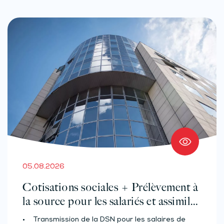
05.08.2026
Cotisations sociales + Prélèvement à
la source pour les salariés et assimilés
(effectif d’au moins 50 salariés)
• Transmission de la DSN pour les salaires de