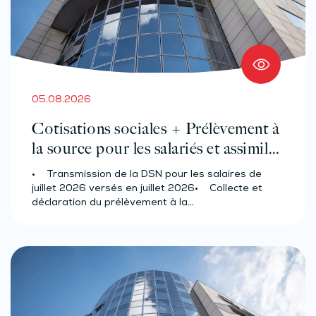
05.08.2026
Cotisations sociales + Prélèvement à
la source pour les salariés et assimilés
(effectif d’au moins 50 salariés)
• Transmission de la DSN pour les salaires de
juillet 2026 versés en juillet 2026• Collecte et
déclaration du prélèvement à la…