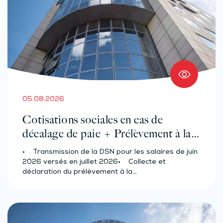
05.08.2026
Cotisations sociales en cas de
décalage de paie + Prélèvement à la
source des salariés et assimilés
• Transmission de la DSN pour les salaires de juin
(effectif d’au moins 50 salariés)
2026 versés en juillet 2026• Collecte et
déclaration du prélèvement à la…