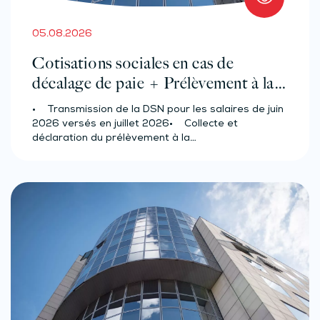
05.08.2026
Cotisations sociales en cas de
décalage de paie + Prélèvement à la
source des salariés et assimilés
• Transmission de la DSN pour les salaires de juin
(effectif d’au moins 50 salariés)
2026 versés en juillet 2026• Collecte et
déclaration du prélèvement à la…