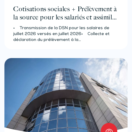
Cotisations sociales + Prélèvement à
la source pour les salariés et assimilés
(effectif d’au moins 50 salariés)
• Transmission de la DSN pour les salaires de
juillet 2026 versés en juillet 2026• Collecte et
déclaration du prélèvement à la…