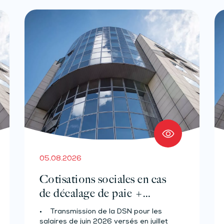
05.08.2026
Cotisations sociales en cas
de décalage de paie +
Prélèvement à la source des
• Transmission de la DSN pour les
salariés et assimilés (effectif
salaires de juin 2026 versés en juillet