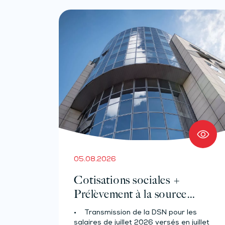
05.08.2026
Cotisations sociales +
Prélèvement à la source
pour les salariés et assimilés
• Transmission de la DSN pour les
(effectif d’au moins 50
salaires de juillet 2026 versés en juillet