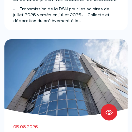
(effectif d’au moins 50 salariés)
• Transmission de la DSN pour les salaires de
juillet 2026 versés en juillet 2026• Collecte et
déclaration du prélèvement à la…
05.08.2026