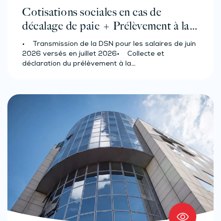
Cotisations sociales en cas de
décalage de paie + Prélèvement à la
source des salariés et assimilés
• Transmission de la DSN pour les salaires de juin
(effectif d’au moins 50 salariés)
2026 versés en juillet 2026• Collecte et
déclaration du prélèvement à la…