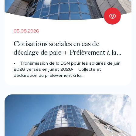
05.08.2026
Cotisations sociales en cas de
décalage de paie + Prélèvement à la
source des salariés et assimilés
• Transmission de la DSN pour les salaires de juin
(effectif d’au moins 50 salariés)
2026 versés en juillet 2026• Collecte et
déclaration du prélèvement à la…