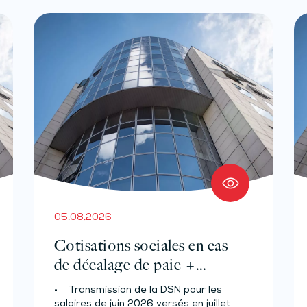
05.08.2026
Cotisations sociales en cas
de décalage de paie +
Prélèvement à la source des
• Transmission de la DSN pour les
salariés et assimilés (effectif
salaires de juin 2026 versés en juillet