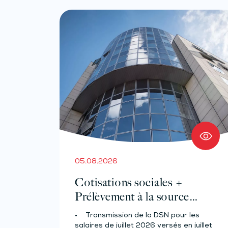
05.08.2026
Cotisations sociales +
Prélèvement à la source
pour les salariés et assimilés
• Transmission de la DSN pour les
(effectif d’au moins 50
salaires de juillet 2026 versés en juillet