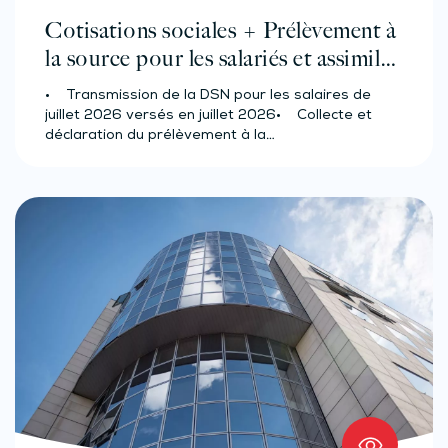
Cotisations sociales + Prélèvement à
la source pour les salariés et assimilés
(effectif d’au moins 50 salariés)
• Transmission de la DSN pour les salaires de
juillet 2026 versés en juillet 2026• Collecte et
déclaration du prélèvement à la…