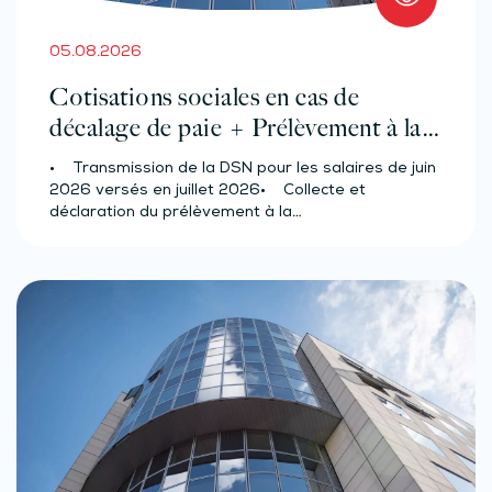
05.08.2026
Cotisations sociales en cas de
décalage de paie + Prélèvement à la
source des salariés et assimilés
• Transmission de la DSN pour les salaires de juin
(effectif d’au moins 50 salariés)
2026 versés en juillet 2026• Collecte et
déclaration du prélèvement à la…