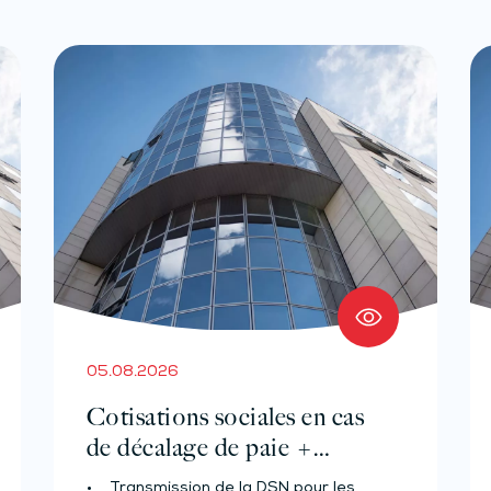
05.08.2026
Cotisations sociales en cas
de décalage de paie +
Prélèvement à la source des
• Transmission de la DSN pour les