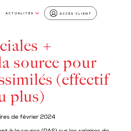
ACTUALITÉS
ACCÈS CLIENT
ciales +
la source pour
assimilés (effectif
u plus)
ires de février 2024