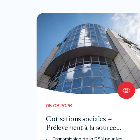
05.08.2026
Cotisations sociales +
Prélèvement à la source
pour les salariés et assimilés
• Transmission de la DSN pour les