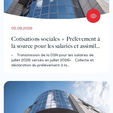
05.08.2026
Cotisations sociales + Prélèvement à
la source pour les salariés et assimilés
(effectif d’au moins 50 salariés)
• Transmission de la DSN pour les salaires de
juillet 2026 versés en juillet 2026• Collecte et
déclaration du prélèvement à la…