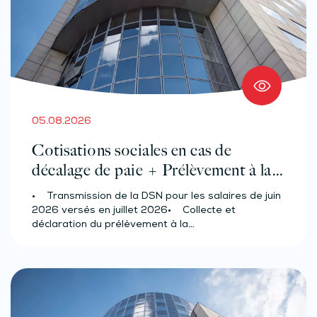
05.08.2026
Cotisations sociales en cas de
décalage de paie + Prélèvement à la
source des salariés et assimilés
• Transmission de la DSN pour les salaires de juin
(effectif d’au moins 50 salariés)
2026 versés en juillet 2026• Collecte et
déclaration du prélèvement à la…