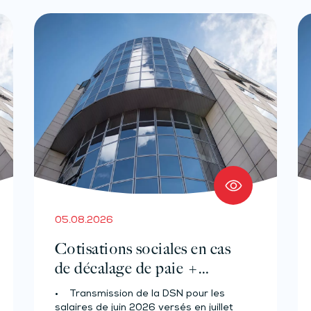
05.08.2026
Cotisations sociales en cas
de décalage de paie +
Prélèvement à la source des
• Transmission de la DSN pour les
salariés et assimilés (effectif
salaires de juin 2026 versés en juillet