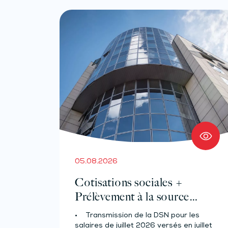
05.08.2026
Cotisations sociales +
Prélèvement à la source
pour les salariés et assimilés
• Transmission de la DSN pour les
(effectif d’au moins 50
salaires de juillet 2026 versés en juillet