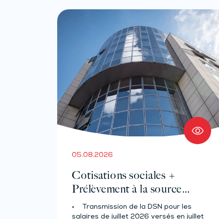
05.08.2026
Cotisations sociales +
Prélèvement à la source
pour les salariés et assimilés
• Transmission de la DSN pour les
(effectif d’au moins 50
salaires de juillet 2026 versés en juillet