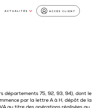
ACTUALITÉS
ACCÈS CLIENT
ors départements 75, 92, 93, 94), dont le
mmence par la lettre A à H, dépôt de la
VA au titre des opérations réalisées au