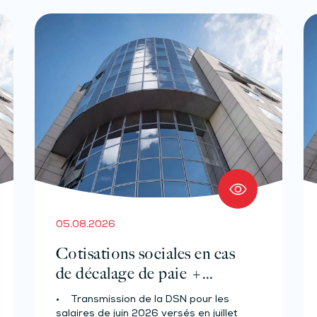
05.08.2026
Cotisations sociales en cas
de décalage de paie +
Prélèvement à la source des
• Transmission de la DSN pour les
salariés et assimilés (effectif
salaires de juin 2026 versés en juillet