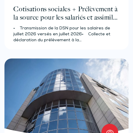
Cotisations sociales + Prélèvement à
la source pour les salariés et assimilés
(effectif d’au moins 50 salariés)
• Transmission de la DSN pour les salaires de
juillet 2026 versés en juillet 2026• Collecte et
déclaration du prélèvement à la…