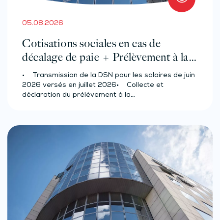
05.08.2026
Cotisations sociales en cas de
décalage de paie + Prélèvement à la
source des salariés et assimilés
• Transmission de la DSN pour les salaires de juin
(effectif d’au moins 50 salariés)
2026 versés en juillet 2026• Collecte et
déclaration du prélèvement à la…