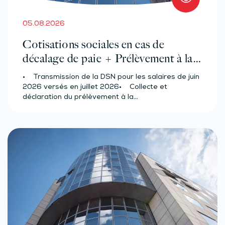
05.08.2026
Cotisations sociales en cas de
décalage de paie + Prélèvement à la
source des salariés et assimilés
• Transmission de la DSN pour les salaires de juin
(effectif d’au moins 50 salariés)
2026 versés en juillet 2026• Collecte et
déclaration du prélèvement à la…