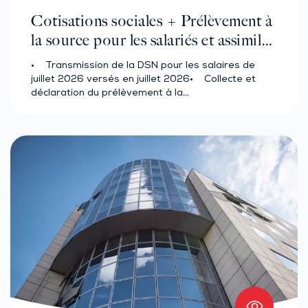
Cotisations sociales + Prélèvement à
la source pour les salariés et assimilés
(effectif d’au moins 50 salariés)
• Transmission de la DSN pour les salaires de
juillet 2026 versés en juillet 2026• Collecte et
déclaration du prélèvement à la…