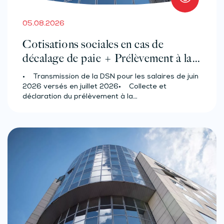
05.08.2026
Cotisations sociales en cas de
décalage de paie + Prélèvement à la
source des salariés et assimilés
• Transmission de la DSN pour les salaires de juin
(effectif d’au moins 50 salariés)
2026 versés en juillet 2026• Collecte et
déclaration du prélèvement à la…