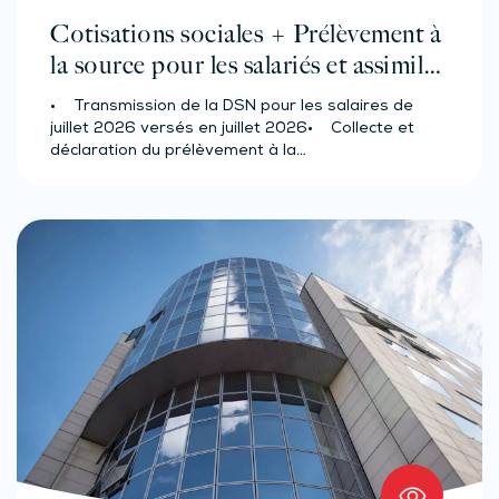
Cotisations sociales + Prélèvement à
la source pour les salariés et assimilés
(effectif d’au moins 50 salariés)
• Transmission de la DSN pour les salaires de
juillet 2026 versés en juillet 2026• Collecte et
déclaration du prélèvement à la…