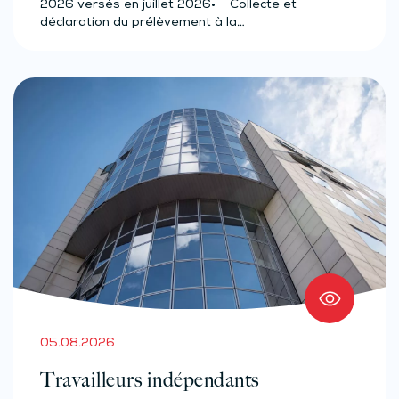
(effectif d’au moins 50 salariés)
2026 versés en juillet 2026• Collecte et
déclaration du prélèvement à la…
05.08.2026
Travailleurs indépendants