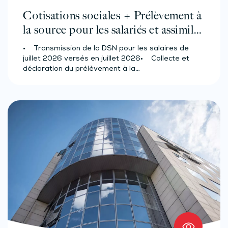
Cotisations sociales + Prélèvement à
la source pour les salariés et assimilés
(effectif d’au moins 50 salariés)
• Transmission de la DSN pour les salaires de
juillet 2026 versés en juillet 2026• Collecte et
déclaration du prélèvement à la…