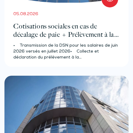
05.08.2026
Cotisations sociales en cas de
décalage de paie + Prélèvement à la
source des salariés et assimilés
• Transmission de la DSN pour les salaires de juin
(effectif d’au moins 50 salariés)
2026 versés en juillet 2026• Collecte et
déclaration du prélèvement à la…