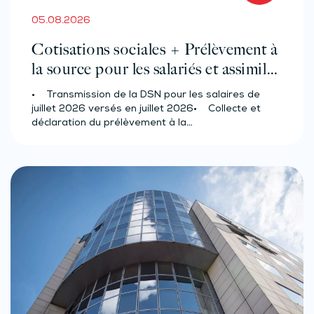
05.08.2026
Cotisations sociales + Prélèvement à
la source pour les salariés et assimilés
(effectif d’au moins 50 salariés)
• Transmission de la DSN pour les salaires de
juillet 2026 versés en juillet 2026• Collecte et
déclaration du prélèvement à la…