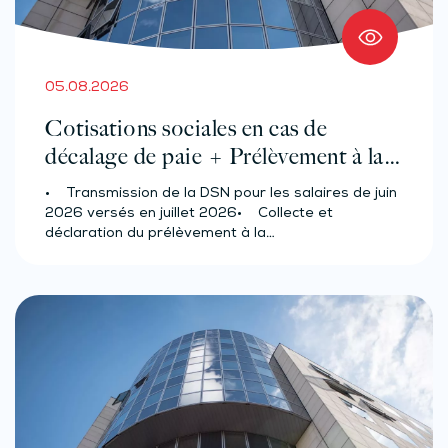
05.08.2026
Cotisations sociales en cas de
décalage de paie + Prélèvement à la
source des salariés et assimilés
• Transmission de la DSN pour les salaires de juin
(effectif d’au moins 50 salariés)
2026 versés en juillet 2026• Collecte et
déclaration du prélèvement à la…