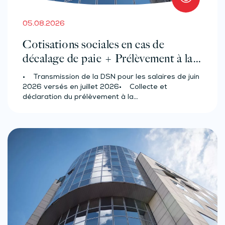
05.08.2026
Cotisations sociales en cas de
décalage de paie + Prélèvement à la
source des salariés et assimilés
• Transmission de la DSN pour les salaires de juin
(effectif d’au moins 50 salariés)
2026 versés en juillet 2026• Collecte et
déclaration du prélèvement à la…