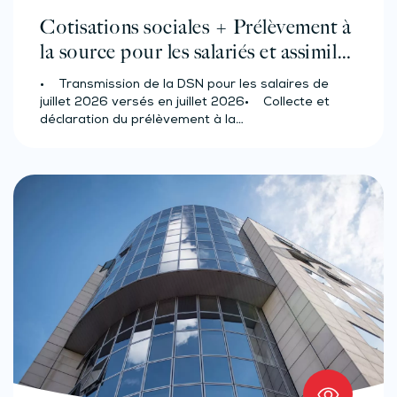
Cotisations sociales + Prélèvement à
la source pour les salariés et assimilés
(effectif d’au moins 50 salariés)
• Transmission de la DSN pour les salaires de
juillet 2026 versés en juillet 2026• Collecte et
déclaration du prélèvement à la…