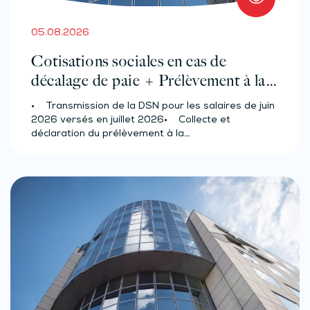
05.08.2026
Cotisations sociales en cas de
décalage de paie + Prélèvement à la
source des salariés et assimilés
• Transmission de la DSN pour les salaires de juin
(effectif d’au moins 50 salariés)
2026 versés en juillet 2026• Collecte et
déclaration du prélèvement à la…