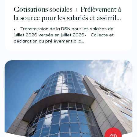
Cotisations sociales + Prélèvement à
la source pour les salariés et assimilés
(effectif d’au moins 50 salariés)
• Transmission de la DSN pour les salaires de
juillet 2026 versés en juillet 2026• Collecte et
déclaration du prélèvement à la…