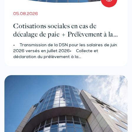
05.08.2026
Cotisations sociales en cas de
décalage de paie + Prélèvement à la
source des salariés et assimilés
• Transmission de la DSN pour les salaires de juin
(effectif d’au moins 50 salariés)
2026 versés en juillet 2026• Collecte et
déclaration du prélèvement à la…