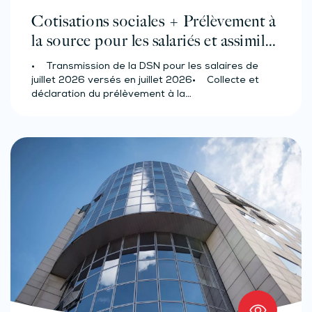
Cotisations sociales + Prélèvement à
la source pour les salariés et assimilés
(effectif d’au moins 50 salariés)
• Transmission de la DSN pour les salaires de
juillet 2026 versés en juillet 2026• Collecte et
déclaration du prélèvement à la…