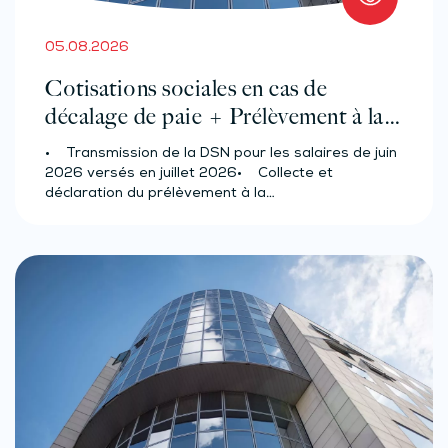
05.08.2026
Cotisations sociales en cas de
décalage de paie + Prélèvement à la
source des salariés et assimilés
• Transmission de la DSN pour les salaires de juin
(effectif d’au moins 50 salariés)
2026 versés en juillet 2026• Collecte et
déclaration du prélèvement à la…