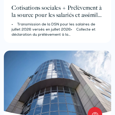
Cotisations sociales + Prélèvement à
la source pour les salariés et assimilés
(effectif d’au moins 50 salariés)
• Transmission de la DSN pour les salaires de
juillet 2026 versés en juillet 2026• Collecte et
déclaration du prélèvement à la…