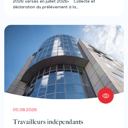
(effectif d’au moins 50 salariés)
2026 versés en juillet 2026• Collecte et
déclaration du prélèvement à la…
05.08.2026
Travailleurs indépendants