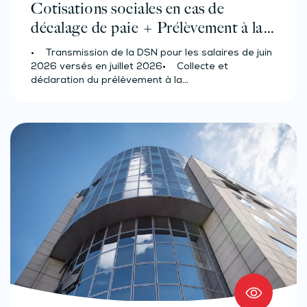
Cotisations sociales en cas de
décalage de paie + Prélèvement à la
source des salariés et assimilés
• Transmission de la DSN pour les salaires de juin
(effectif d’au moins 50 salariés)
2026 versés en juillet 2026• Collecte et
déclaration du prélèvement à la…