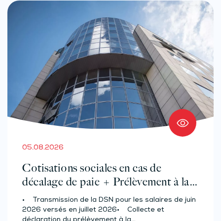
05.08.2026
Cotisations sociales en cas de
décalage de paie + Prélèvement à la
source des salariés et assimilés
• Transmission de la DSN pour les salaires de juin
(effectif d’au moins 50 salariés)
2026 versés en juillet 2026• Collecte et
déclaration du prélèvement à la…