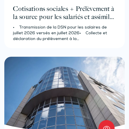
Cotisations sociales + Prélèvement à
la source pour les salariés et assimilés
(effectif d’au moins 50 salariés)
• Transmission de la DSN pour les salaires de
juillet 2026 versés en juillet 2026• Collecte et
déclaration du prélèvement à la…