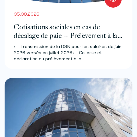
05.08.2026
Cotisations sociales en cas de
décalage de paie + Prélèvement à la
source des salariés et assimilés
• Transmission de la DSN pour les salaires de juin
(effectif d’au moins 50 salariés)
2026 versés en juillet 2026• Collecte et
déclaration du prélèvement à la…