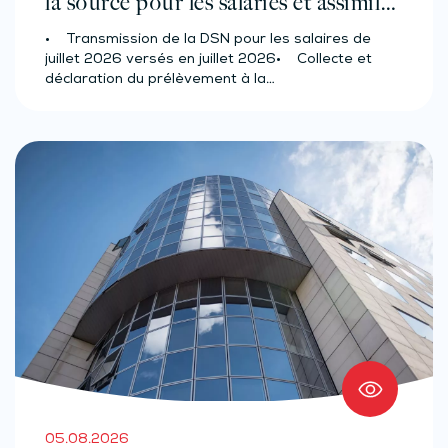
la source pour les salariés et assimilés
(effectif d’au moins 50 salariés)
• Transmission de la DSN pour les salaires de
juillet 2026 versés en juillet 2026• Collecte et
déclaration du prélèvement à la…
05.08.2026