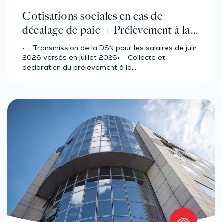
Cotisations sociales en cas de
décalage de paie + Prélèvement à la
source des salariés et assimilés
• Transmission de la DSN pour les salaires de juin
(effectif d’au moins 50 salariés)
2026 versés en juillet 2026• Collecte et
déclaration du prélèvement à la…