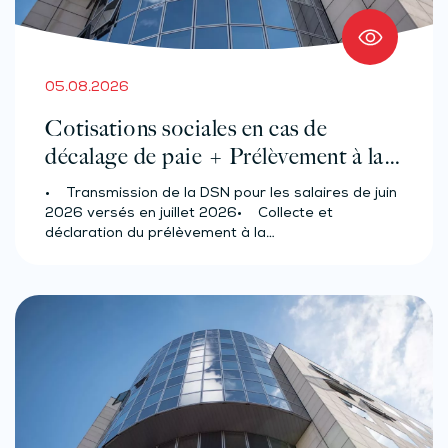
05.08.2026
Cotisations sociales en cas de
décalage de paie + Prélèvement à la
source des salariés et assimilés
• Transmission de la DSN pour les salaires de juin
(effectif d’au moins 50 salariés)
2026 versés en juillet 2026• Collecte et
déclaration du prélèvement à la…