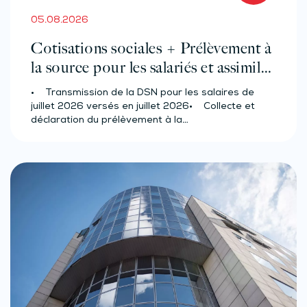
05.08.2026
Cotisations sociales + Prélèvement à
la source pour les salariés et assimilés
(effectif d’au moins 50 salariés)
• Transmission de la DSN pour les salaires de
juillet 2026 versés en juillet 2026• Collecte et
déclaration du prélèvement à la…