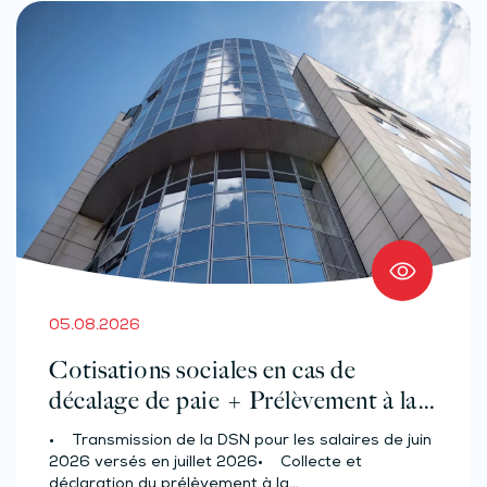
05.08.2026
Cotisations sociales en cas de
décalage de paie + Prélèvement à la
source des salariés et assimilés
• Transmission de la DSN pour les salaires de juin
(effectif d’au moins 50 salariés)
2026 versés en juillet 2026• Collecte et
déclaration du prélèvement à la…