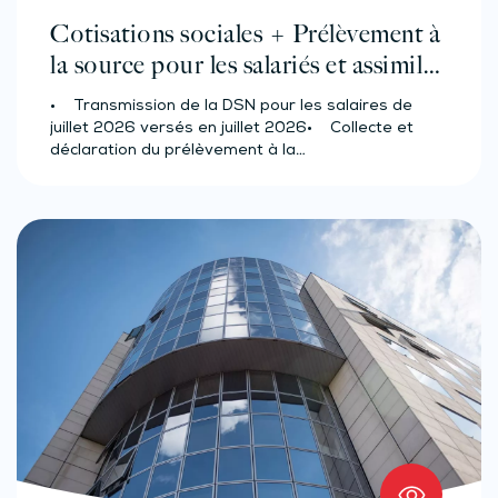
Cotisations sociales + Prélèvement à
la source pour les salariés et assimilés
(effectif d’au moins 50 salariés)
• Transmission de la DSN pour les salaires de
juillet 2026 versés en juillet 2026• Collecte et
déclaration du prélèvement à la…