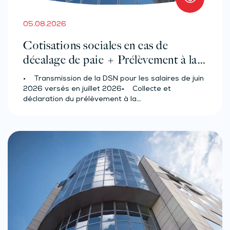
05.08.2026
Cotisations sociales en cas de
décalage de paie + Prélèvement à la
source des salariés et assimilés
• Transmission de la DSN pour les salaires de juin
(effectif d’au moins 50 salariés)
2026 versés en juillet 2026• Collecte et
déclaration du prélèvement à la…