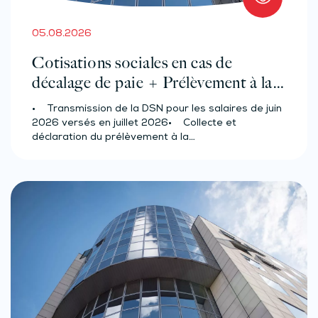
05.08.2026
Cotisations sociales en cas de
décalage de paie + Prélèvement à la
source des salariés et assimilés
• Transmission de la DSN pour les salaires de juin
(effectif d’au moins 50 salariés)
2026 versés en juillet 2026• Collecte et
déclaration du prélèvement à la…