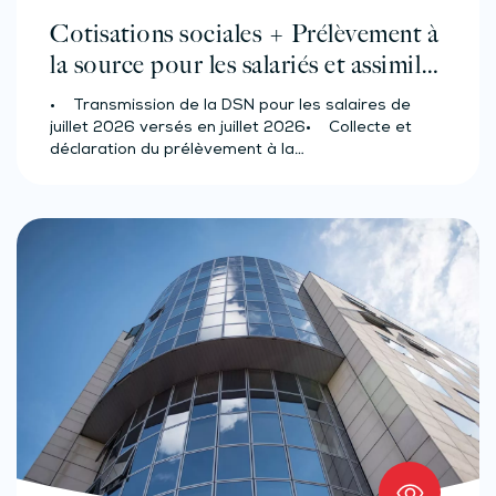
Cotisations sociales + Prélèvement à
la source pour les salariés et assimilés
(effectif d’au moins 50 salariés)
• Transmission de la DSN pour les salaires de
juillet 2026 versés en juillet 2026• Collecte et
déclaration du prélèvement à la…