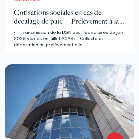
05.08.2026
Cotisations sociales en cas de
décalage de paie + Prélèvement à la
source des salariés et assimilés
• Transmission de la DSN pour les salaires de juin
(effectif d’au moins 50 salariés)
2026 versés en juillet 2026• Collecte et
déclaration du prélèvement à la…