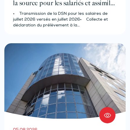
la source pour les salariés et assimilés
(effectif d’au moins 50 salariés)
• Transmission de la DSN pour les salaires de
juillet 2026 versés en juillet 2026• Collecte et
déclaration du prélèvement à la…